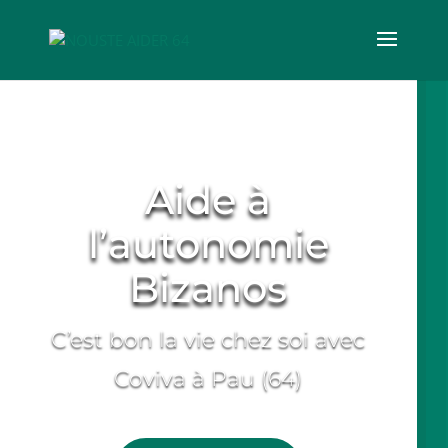
Aide à
l’autonomie
Bizanos
C’est bon la vie chez soi avec
Coviva à Pau (64)