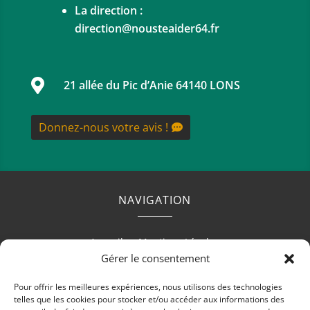
La direction :
direction@nousteaider64.fr

21 allée du Pic d’Anie 64140 LONS
Donnez-nous votre avis !
NAVIGATION
Accueil
Mentions Légales
Gérer le consentement
Pour offrir les meilleures expériences, nous utilisons des technologies
telles que les cookies pour stocker et/ou accéder aux informations des
RÉALISATION