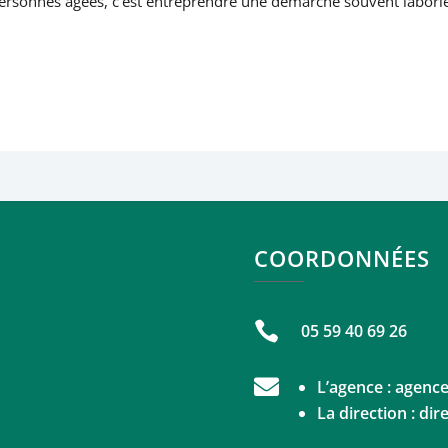
personnes âgées, c’est entreprendre une démarche souvent labori
COORDONNÉES

05 59 40 69 26

L’agence :
agence
La direction :
dir