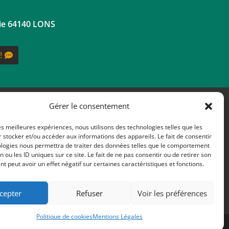
nie 64140 LONS
!
Gérer le consentement
RÉALISATION
les meilleures expériences, nous utilisons des technologies telles que les
 stocker et/ou accéder aux informations des appareils. Le fait de consentir
ologies nous permettra de traiter des données telles que le comportement
n ou les ID uniques sur ce site. Le fait de ne pas consentir ou de retirer son
 peut avoir un effet négatif sur certaines caractéristiques et fonctions.
cepter
Refuser
Voir les préférences
Politique de cookies
Mentions Légales