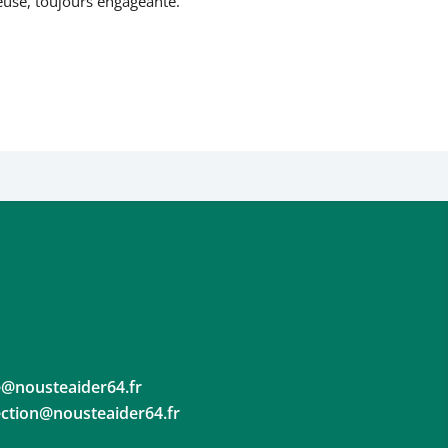
euse, toujours engageante.
@nousteaider64.fr
ection@nousteaider64.fr