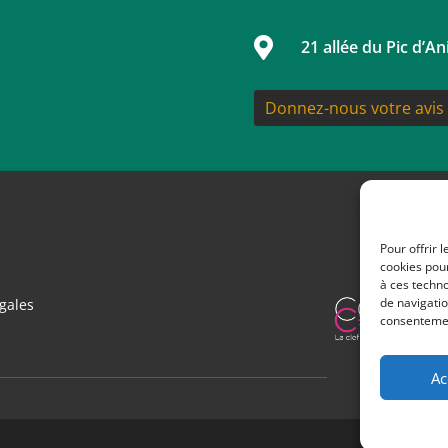

21 allée du Pic d’A
Donnez-nous votre avis 
Pour offrir 
cookies pour
à ces techn
de navigatio
gales
consentement
Ac